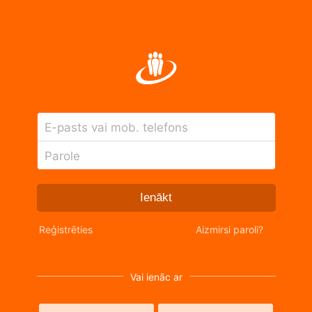
E-pasts vai mob. telefons
Parole
Ienākt
Reģistrēties
Aizmirsi paroli?
Vai ienāc ar