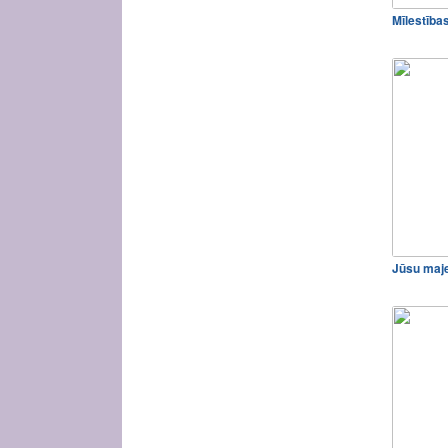
Mīlestība
Jūsu maj