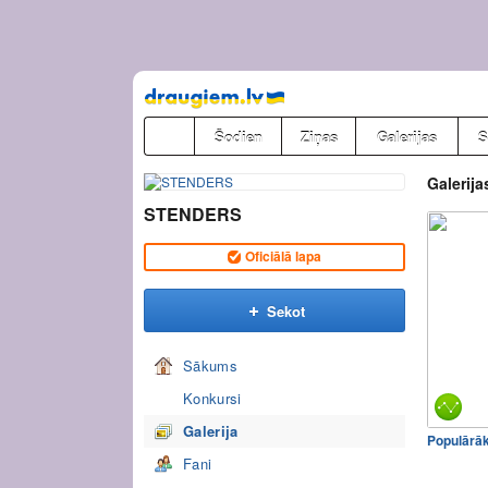
Pāriet
uz
saturu
Šodien
Ziņas
Galerijas
S
Galerija
STENDERS
Oficiālā lapa
Sekot
Sākums
Konkursi
Galerija
Populārā
Fani