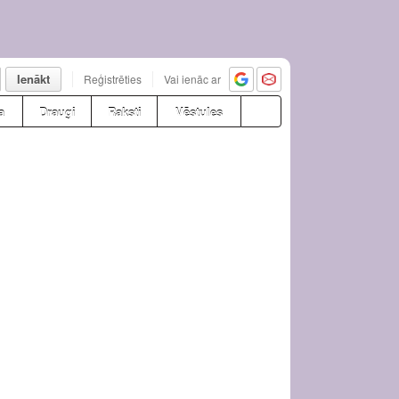
Ienākt
Reģistrēties
Vai ienāc ar
a
Draugi
Raksti
Vēstules