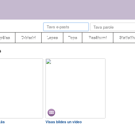
pēles
D-biedri
Lapas
Tops
Pasākumi
Statistik
s
kās
Visas bildes un video