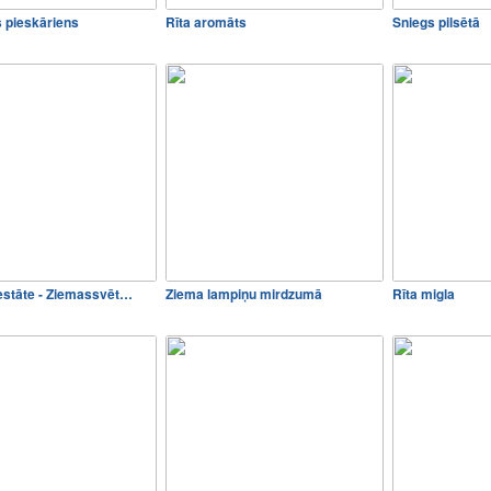
s pieskāriens
Rīta aromāts
Sniegs pilsētā
estāte - Ziemassvēt…
Ziema lampiņu mirdzumā
Rīta migla