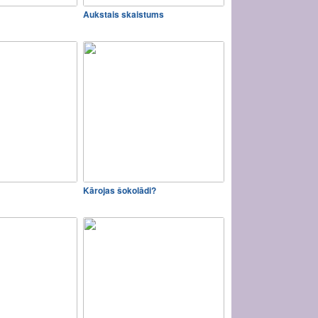
Aukstais skaistums
Kārojas šokolādi?