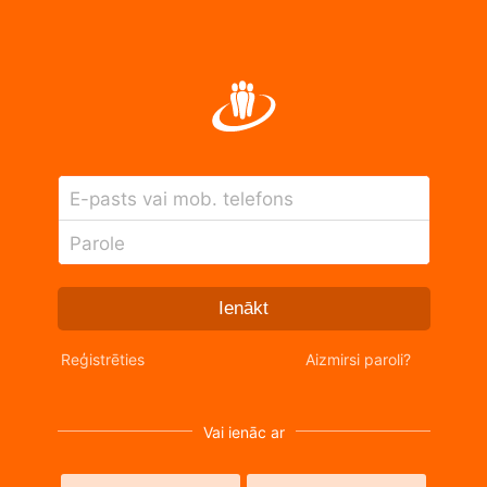
E-pasts vai mob. telefons
Parole
Ienākt
Reģistrēties
Aizmirsi paroli?
Vai ienāc ar