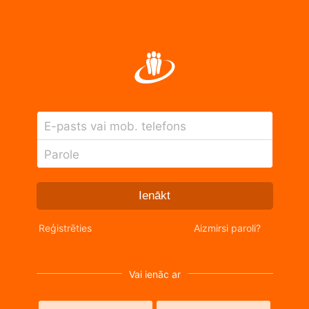
E-pasts vai mob. telefons
Parole
Ienākt
Reģistrēties
Aizmirsi paroli?
Vai ienāc ar