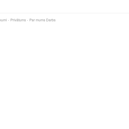
kumi
Privātums
Par mums
Darbs