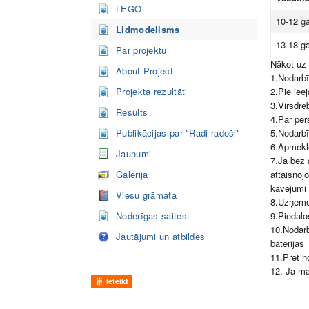
LEGO
10-12 ga
Lidmodelisms
13-18 ga
Par projektu
Nākot uz
About Project
1.Nodarbī
Projekta rezultāti
2.Pie iee
3.Virsdrē
Results
4.Par per
Publikācijas par "Radi radoši"
5.Nodarbī
6.Apmeklē
Jaunumi
7.Ja bez 
Galerija
attaisnoj
kavējumi
Viesu grāmata
8.Uzņemos
Noderīgas saites.
9.Piedalo
10.Nodarb
Jautājumi un atbildes
baterijas
11.Pret n
12. Ja ma
Ieteikt