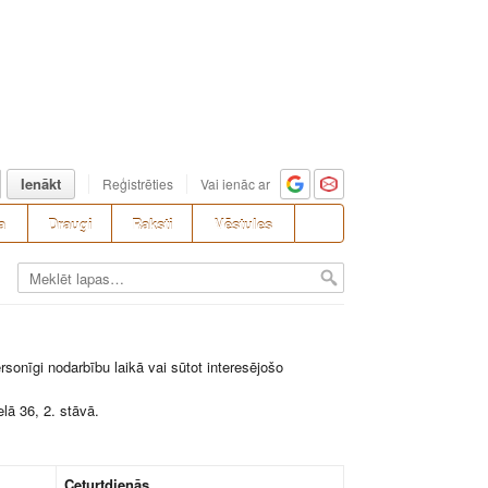
Ienākt
Reģistrēties
Vai ienāc ar
a
Draugi
Raksti
Vēstules
sonīgi nodarbību laikā vai sūtot interesējošo
lā 36, 2. stāvā.
Ceturtdienās