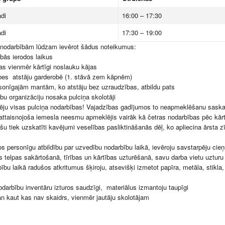
di
16:00 – 17:30
di
17:30 – 19:00
 nodarbībām lūdzam ievērot šādus noteikumus:
bās ierodos laikus
jas vienmēr kārtīgi noslauku kājas
bes atstāju garderobē (1. stāvā zem kāpnēm)
sonīgajām mantām, ko atstāju bez uzraudzības, atbildu pats
bu organizāciju nosaka pulciņa skolotāji
ju visas pulciņa nodarbības! Vajadzības gadījumos to neapmeklēšanu saskaņ
attaisnojoša iemesla neesmu apmeklējis vairāk kā četras nodarbības pēc kārta
ošu tiek uzskatīti kavējumi veselības pasliktināšanās dēļ, ko apliecina ārsta zī
 personīgu atbildību par uzvedību nodarbību laikā, ievēroju savstarpēju cieņu
s telpas sakārtošanā, tīrības un kārtības uzturēšanā, savu darba vietu uzturu 
ību laikā radušos atkritumus šķiroju, atsevišķi izmetot papīra, metāla, stikla
odarbību inventāru izturos saudzīgi, materiālus izmantoju taupīgi
n kaut kas nav skaidrs, vienmēr jautāju skolotājam