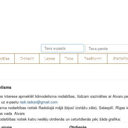
pēles
D-biedri
Lapas
Tops
Pasākumi
Statistik
lisms
es interese apmeklēt lidmodelisma nodabības, lūdzam sazināties ar Aivaru per
u uz e-pastu
radi.radosi@gmail.com
sma nodarbības notiek Radošajā mājā (bijusī izstāžu zāle), Salaspilī, Rīgas ie
as vada Aivars
odarbības notiek katru nedēļu otrdienās un ceturtdienās pēc šāda grafika:
 grupa
Otrdienās