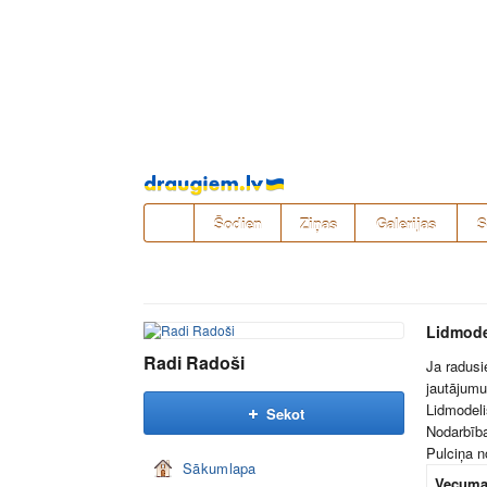
Pāriet
uz
saturu
Šodien
Ziņas
Galerijas
S
Lidmode
Radi Radoši
Ja radusi
jautājum
Lidmodeli
Sekot
Nodarbīb
Pulciņa n
Sākumlapa
Vecuma