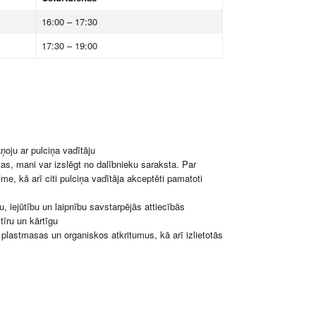
16:00 – 17:30
17:30 – 19:00
oju ar pulciņa vadītāju
s, mani var izslēgt no dalībnieku saraksta. Par
me, kā arī citi pulciņa vadītāja akceptēti pamatoti
, iejūtību un laipnību savstarpējās attiecībās
tīru un kārtīgu
, plastmasas un organiskos atkritumus, kā arī izlietotās