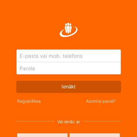
E-pasts vai mob. telefons
Parole
Ienākt
Reģistrēties
Aizmirsi paroli?
Vai ienāc ar