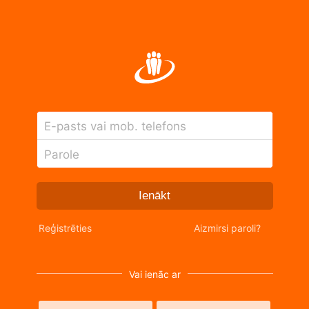
E-pasts vai mob. telefons
Parole
Ienākt
Reģistrēties
Aizmirsi paroli?
Vai ienāc ar