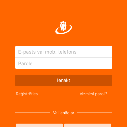
E-pasts vai mob. telefons
Parole
Ienākt
Reģistrēties
Aizmirsi paroli?
Vai ienāc ar