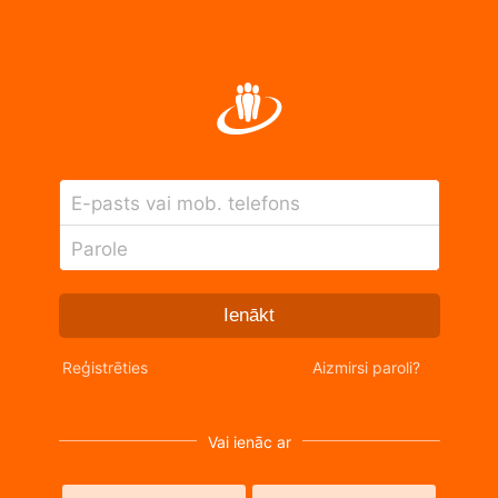
E-pasts vai mob. telefons
Parole
Ienākt
Reģistrēties
Aizmirsi paroli?
Vai ienāc ar