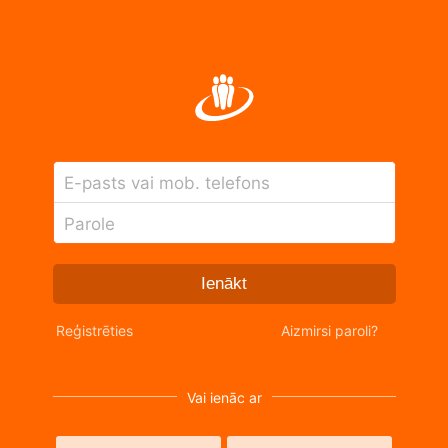
E-pasts vai mob. telefons
Parole
Ienākt
Reģistrēties
Aizmirsi paroli?
Vai ienāc ar