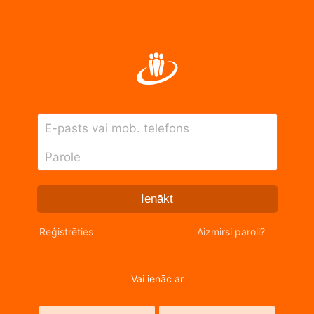
E-pasts vai mob. telefons
Parole
Ienākt
Reģistrēties
Aizmirsi paroli?
Vai ienāc ar