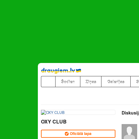
Pāriet
uz
saturu
Šodien
Ziņas
Galerijas
S
Diskusij
OXY CLUB
Oficiālā lapa