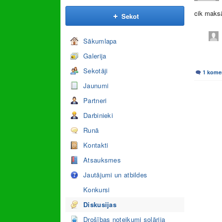
cik maksā
Sekot
Sākumlapa
Galerija
Sekotāji
1 kome
Jaunumi
Partneri
Darbinieki
Runā
Kontakti
Atsauksmes
Jautājumi un atbildes
Konkursi
Diskusijas
Drošības noteikumi solārija