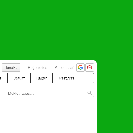
Ienākt
Reģistrēties
Vai ienāc ar
a
Draugi
Raksti
Vēstules