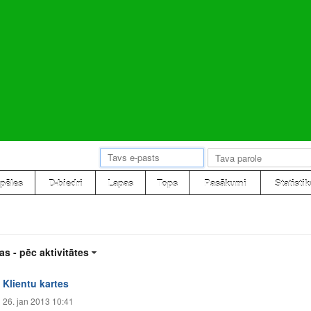
pēles
D-biedri
Lapas
Tops
Pasākumi
Statistik
as -
pēc aktivitātes
Klientu kartes
26. jan 2013 10:41