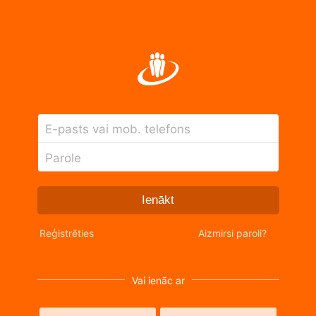
E-pasts vai mob. telefons
Parole
Ienākt
Reģistrēties
Aizmirsi paroli?
Vai ienāc ar