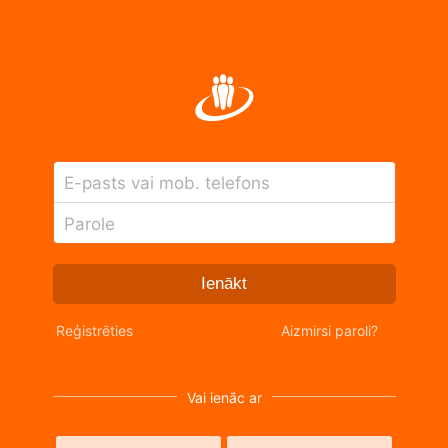
E-pasts vai mob. telefons
Parole
Ienākt
Reģistrēties
Aizmirsi paroli?
Vai ienāc ar