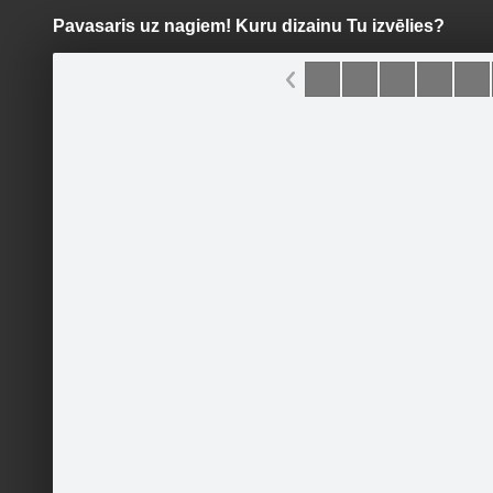
Pavasaris uz nagiem! Kuru dizainu Tu izvēlies?
Pāriet
uz
saturu
Šodien
Ziņas
Galerijas
S
Skaistumkopšanas salons
LAMMBE
Oficiālā lapa