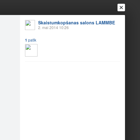
Skaistumkopšanas salons LAMMBE
2. mai 2014 10:26
1
patīk
Ienākt
Reģistrēties
Vai ienāc ar
a
Draugi
Raksti
Vēstules
inu Tu izvēlies?