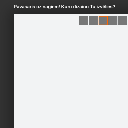
Pavasaris uz nagiem! Kuru dizainu Tu izvēlies?
Pāriet
uz
saturu
Šodien
Ziņas
Galerijas
S
Skaistumkopšanas salons
LAMMBE
Oficiālā lapa