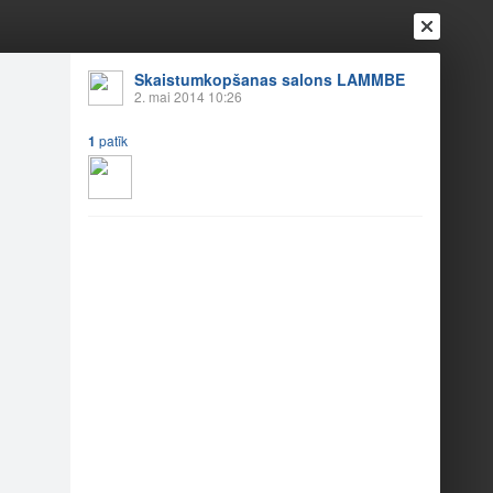
Skaistumkopšanas salons LAMMBE
2. mai 2014 10:26
1
patīk
Ienākt
Reģistrēties
Vai ienāc ar
a
Draugi
Raksti
Vēstules
inu Tu izvēlies?