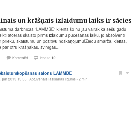
inais un krāšņais izlaidumu laiks ir sācies
aistuma darbnīcas "LAMMBE" klients šo nu jau vairāk kā sešu gadu
eikti atceras skaisto pirms izlaidumu pucēšanās laiku, jo absolventi
ar prieku, skaistumu un pozitīvu noskaņojumu!Ziedu smarža, kleitas,
 par otru krāšņākas, svinīgas...
8
Komentēt
Iesaka
10
Skaistumkopšanas salons LAMMBE
. jan 2013 13:55
· Aptuvenais lasīšanas ilgums - 2 min