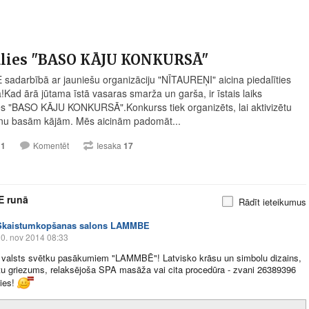
alies "BASO KĀJU KONKURSĀ"
adarbībā ar jauniešu organizāciju "NĪTAUREŅI" aicina piedalīties
!Kad ārā jūtama īstā vasaras smarža un garša, ir īstais laiks
ies "BASO KĀJU KONKURSĀ".Konkurss tiek organizēts, lai aktivizētu
nu basām kājām. Mēs aicinām padomāt...
11
Komentēt
Iesaka
17
 runā
Rādīt ieteikumus
Skaistumkopšanas salons LAMMBE
0. nov 2014 08:33
 valsts svētku pasākumiem "LAMMBĒ"! Latvisko krāsu un simbolu dizains,
u griezums, relaksējoša SPA masāža vai cita procedūra - zvani 26389396
kies!