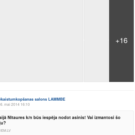
+16
Skaistumkopšanas salons LAMMBE
6. mai 2014 16:10
aijā Nītaures k/n būs iespēja nodot asinis! Vai izmantosi šo
ju?
IEM.LV