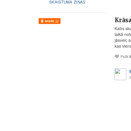
SKAISTUMA ZIŅAS
Krāsa
Ieteikt
32
Katrs sk
laikā not
jāsveic 
kas viena
Patīk
2