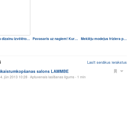
Kuru nagu dizainu izvēlētos…
Pavasaris uz nagiem! Kuru d…
Meklēju modeļus friziera pr…
i
Lasīt senākus ierakstus
Skaistumkopšanas salons LAMMBE
4. jūn 2013 10:28
· Aptuvenais lasīšanas ilgums - 1 min