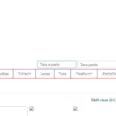
pēles
D-biedri
Lapas
Tops
Pasākumi
Statistik
Rādīt visas (61)