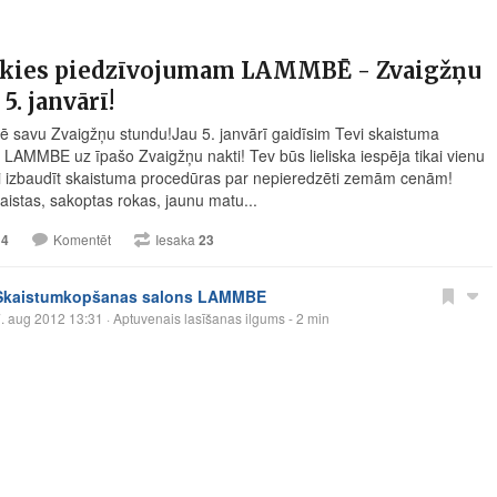
akies piedzīvojumam LAMMBĒ - Zvaigžņu
 5. janvārī!
 savu Zvaigžņu stundu!Jau 5. janvārī gaidīsim Tevi skaistuma
 LAMMBE uz īpašo Zvaigžņu nakti! Tev būs lieliska iespēja tikai vienu
i izbaudīt skaistuma procedūras par nepieredzēti zemām cenām!
kaistas, sakoptas rokas, jaunu matu...
14
Komentēt
Iesaka
23
Skaistumkopšanas salons LAMMBE
. aug 2012 13:31
· Aptuvenais lasīšanas ilgums - 2 min