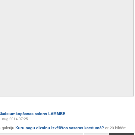
Skaistumkopšanas salons LAMMBE
. aug 2014 07:25
 galeriju
Kuru nagu dizainu izvēlētos vasaras karstumā?
ar
20 bildēm