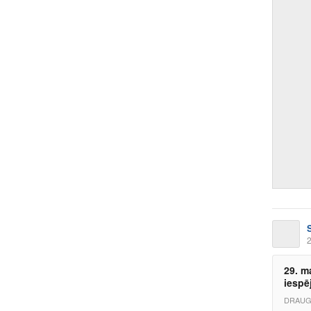
2
29. m
iespē
DRAUG