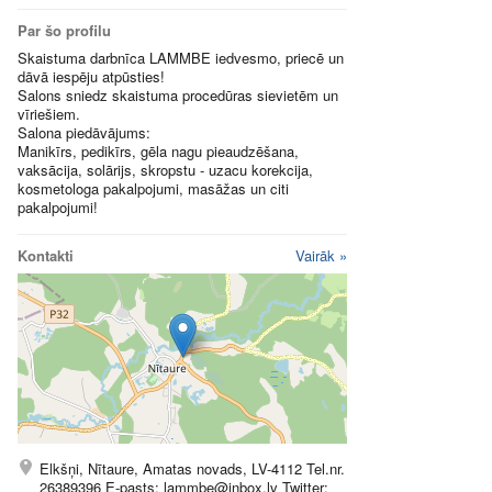
Par šo profilu
Skaistuma darbnīca LAMMBE iedvesmo, priecē un
dāvā iespēju atpūsties!
Salons sniedz skaistuma procedūras sievietēm un
vīriešiem.
Salona piedāvājums:
Manikīrs, pedikīrs, gēla nagu pieaudzēšana,
vaksācija, solārijs, skropstu - uzacu korekcija,
kosmetologa pakalpojumi, masāžas un citi
pakalpojumi!
Kontakti
Vairāk »
Elkšņi, Nītaure, Amatas novads, LV-4112 Tel.nr.
26389396 E-pasts: lammbe@inbox.lv Twitter: