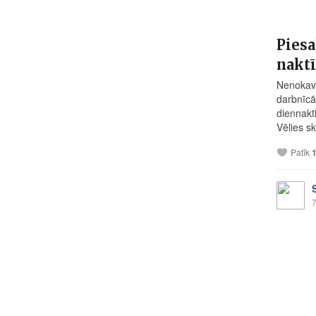
Pies
naktī
Nenokavē
darbnīcā
diennakt
Vēlies s
Patīk
7