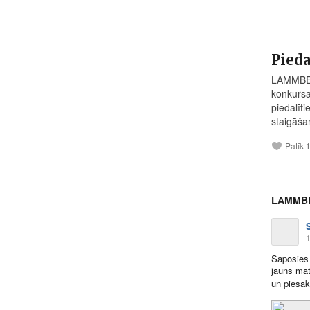
Pied
LAMMBE s
konkursā
piedalīt
staigāša
Patīk
LAMMBE
1
Saposies
jauns mat
un piesa