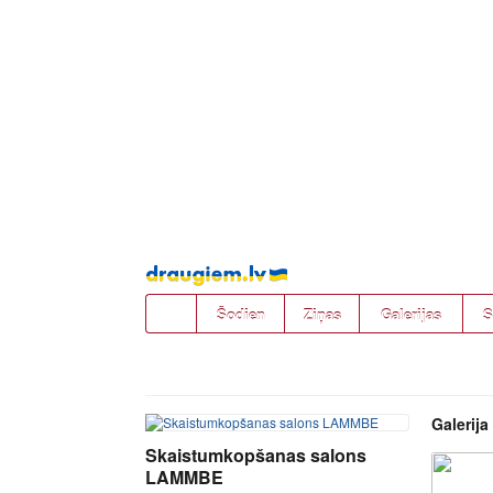
Pāriet
uz
saturu
Šodien
Ziņas
Galerijas
S
Galerija
Skaistumkopšanas salons
LAMMBE