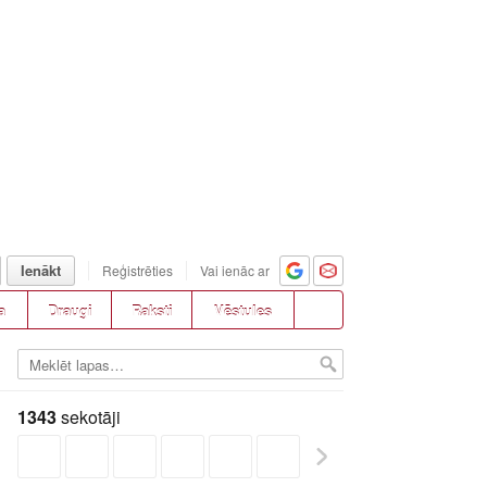
Ienākt
Reģistrēties
Vai ienāc ar
a
Draugi
Raksti
Vēstules
1343
sekotāji