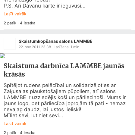
P.S. Arī Dāvanu karte ir ieguvusi...
Lasīt vairāk
2
patīk
·
4
iesaka
Skaistumkopšanas salons LAMMBE
22. nov 2011 23:38
· Lasīšanai
1
min
Skaistuma darbnīca LAMMBE jaunās
krāsās
Spītējot rudens pelēcībai un solidarizējoties ar 
Zaķusalas plaukstošajiem pūpoliem, arī salons 
LAMMBE ir uzziedējis koši un pārliecinoši. Mums ir 
jauns logo, bet pārliecība joprojām tā pati - nemaz 
nevajag daudz, lai justos lieliski!

Mīliet sevi, lutiniet sevi...
Lasīt vairāk
2
patīk
·
4
iesaka