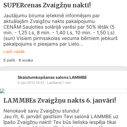
SUPERcenas Zvaigžņu naktī!
Jautājumu biruma ietekmē informējam par 
aktuālajām Zvaigžņu nakts pakalpojumu 
CENĀM:Sauļoties solārijā varēsi par 50% lētāk (5 
min. - 1,25 Ls, 8 min. - 1,40 Ls, 10 min. - 1,50 Ls)  
(sun) Visiem pirmsskolas vecuma bērniem jebkurš 
pakalpojums ir pieejams par Lielo...
Lasīt vairāk
5
patīk
·
6
iesaka
Skaistumkopšanas salons LAMMBE
5. jan 2012 10:41
· Lasīšanai
1
min
LAMMBEs Zvaigžņu nakts 6. janvārī!
Nenokavē savu Zvaigžņu stundu!

Jau rīt, 6. janvārī gaidīsim Tevi salonā LAMMBE uz 
īpašo Zvaigžņu nakti! Tev būs lieliska iespēja tikai 