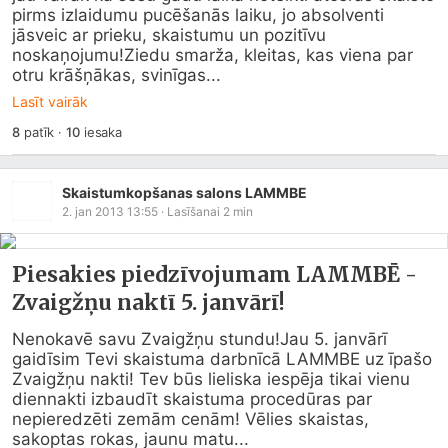
pirms izlaidumu pucēšanās laiku, jo absolventi 
jāsveic ar prieku, skaistumu un pozitīvu 
noskaņojumu!Ziedu smarža, kleitas, kas viena par 
otru krāšņākas, svinīgas...
Lasīt vairāk
8
patīk
·
10
iesaka
Skaistumkopšanas salons LAMMBE
2. jan 2013 13:55
· Lasīšanai
2
min
Piesakies piedzīvojumam LAMMBĒ -
Zvaigžņu naktī 5. janvārī!
Nenokavē savu Zvaigžņu stundu!Jau 5. janvārī 
gaidīsim Tevi skaistuma darbnīcā LAMMBE uz īpašo 
Zvaigžņu nakti! Tev būs lieliska iespēja tikai vienu 
diennakti izbaudīt skaistuma procedūras par 
nepieredzēti zemām cenām! Vēlies skaistas, 
sakoptas rokas, jaunu matu...