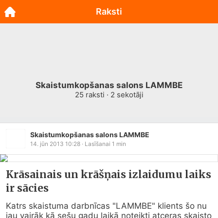
Raksti
Skaistumkopšanas salons LAMMBE
25
raksti ·
2
sekotāji
Skaistumkopšanas salons LAMMBE
14. jūn 2013 10:28
· Lasīšanai
1
min
Krāsainais un krāšņais izlaidumu laiks
ir sācies
Katrs skaistuma darbnīcas "LAMMBE" klients šo nu 
jau vairāk kā sešu gadu laikā noteikti atceras skaisto 