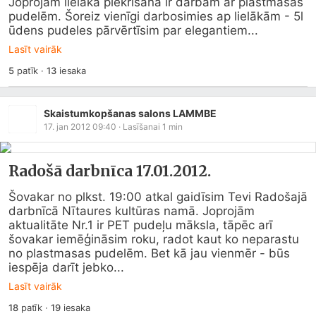
Joprojām lielākā piekrišana ir darbam ar plastmasas 
pudelēm. Šoreiz vienīgi darbosimies ap lielākām - 5l 
ūdens pudeles pārvērtīsim par elegantiem...
Lasīt vairāk
5
patīk
·
13
iesaka
Skaistumkopšanas salons LAMMBE
17. jan 2012 09:40
· Lasīšanai
1
min
Radošā darbnīca 17.01.2012.
Šovakar no plkst. 19:00 atkal gaidīsim Tevi Radošajā 
darbnīcā Nītaures kultūras namā. Joprojām 
aktualitāte Nr.1 ir PET pudeļu māksla, tāpēc arī 
šovakar iemēģināsim roku, radot kaut ko neparastu 
no plastmasas pudelēm. Bet kā jau vienmēr - būs 
iespēja darīt jebko...
Lasīt vairāk
18
patīk
·
19
iesaka