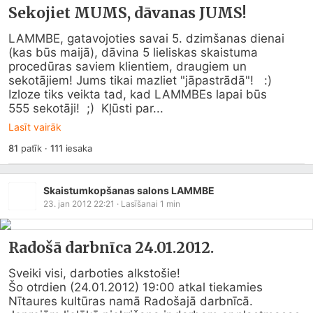
Sekojiet MUMS, dāvanas JUMS!
LAMMBE, gatavojoties savai 5. dzimšanas dienai 
(kas būs maijā), dāvina 5 lieliskas skaistuma 
procedūras saviem klientiem, draugiem un 
sekotājiem! Jums tikai mazliet "jāpastrādā"!   :) 

Izloze tiks veikta tad, kad LAMMBEs lapai būs

555 sekotāji!  ;)  Kļūsti par...
Lasīt vairāk
81
patīk
·
111
iesaka
Skaistumkopšanas salons LAMMBE
23. jan 2012 22:21
· Lasīšanai
1
min
Radošā darbnīca 24.01.2012.
Sveiki visi, darboties alkstošie!

Šo otrdien (24.01.2012) 19:00 atkal tiekamies 
Nītaures kultūras namā Radošajā darbnīcā. 