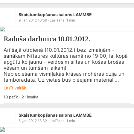
Skaistumkopšanas salons LAMMBE
9. jan 2012 10:59
· Lasīšanai
1
min
Radošā darbnīca 10.01.2012.
Arī šajā otrdienā (10.01.2012.) bez izmaiņām - 
sanākam Nītaures kultūras namā no 19:00, lai kopā 
apgūtu ko jaunu - veidosim siltas un košas brošas 
vēsam un tumšam laikam! 

Nepieciešama vismīļākās krāsas mohēras dzija un 
tamboradata. Uz vietas būs pieejami materiāli...
Lasīt vairāk
10
patīk
·
21
iesaka
Skaistumkopšanas salons LAMMBE
5. jan 2012 18:32
· Lasīšanai
1
min