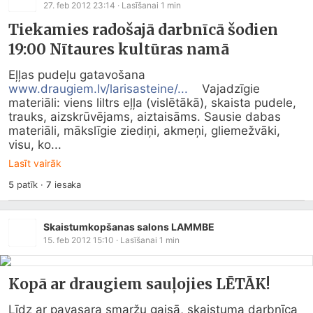
27. feb 2012 23:14
· Lasīšanai
1
min
Tiekamies radošajā darbnīcā šodien
19:00 Nītaures kultūras namā
Eļļas pudeļu gatavošana 
www.draugiem.lv/larisasteine/...
    Vajadzīgie 
materiāli: viens liltrs eļļa (vislētākā), skaista pudele, 
trauks, aizskrūvējams, aiztaisāms. Sausie dabas 
materiāli, mākslīgie ziediņi, akmeņi, gliemežvāki, 
visu, ko...
Lasīt vairāk
5
patīk
·
7
iesaka
Skaistumkopšanas salons LAMMBE
15. feb 2012 15:10
· Lasīšanai
1
min
Kopā ar draugiem sauļojies LĒTĀK!
Līdz ar pavasara smaržu gaisā, skaistuma darbnīca 