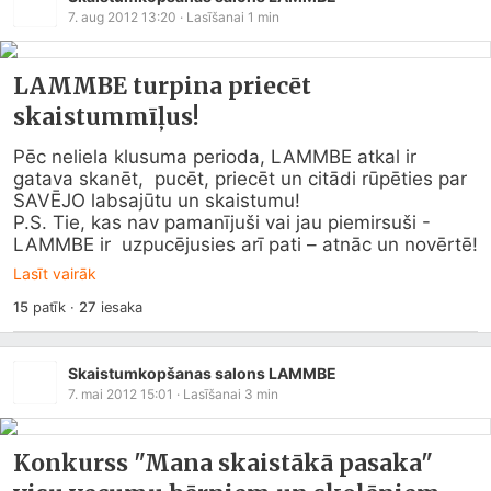
7. aug 2012 13:20
· Lasīšanai
1
min
LAMMBE turpina priecēt
skaistummīļus!
Pēc neliela klusuma perioda, LAMMBE atkal ir 
gatava skanēt,  pucēt, priecēt un citādi rūpēties par 
SAVĒJO labsajūtu un skaistumu!  

P.S. Tie, kas nav pamanījuši vai jau piemirsuši - 
LAMMBE ir  uzpucējusies arī pati – atnāc un novērtē!
Lasīt vairāk
15
patīk
·
27
iesaka
Skaistumkopšanas salons LAMMBE
7. mai 2012 15:01
· Lasīšanai
3
min
Konkurss "Mana skaistākā pasaka"