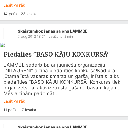
Lasīt vairāk
14
patīk
·
23
iesaka
Skaistumkopšanas salons LAMMBE
7. aug 2012 13:31
· Lasīšanai
2
min
Piedalies "BASO KĀJU KONKURSĀ"
LAMMBE sadarbībā ar jauniešu organizāciju 
"NĪTAUREŅI" aicina piedalīties konkursā!Kad ārā 
jūtama īstā vasaras smarža un garša, ir īstais laiks 
piedalīties "BASO KĀJU KONKURSĀ".Konkurss tiek 
organizēts, lai aktivizētu staigāšanu basām kājām. 
Mēs aicinām padomāt...
Lasīt vairāk
11
patīk
·
17
iesaka
Skaistumkopšanas salons LAMMBE