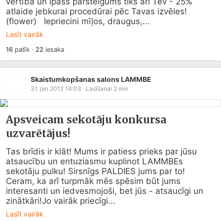
vērtībā un īpašs pārsteigums tiks arī Tev - 25% 
atlaide jebkurai procedūrai pēc Tavas izvēles!  
(flower)   Iepriecini mīļos, draugus,...
Lasīt vairāk
16
patīk
·
22
iesaka
Skaistumkopšanas salons LAMMBE
31. jan 2012 14:03
· Lasīšanai
2
min
Apsveicam sekotāju konkursa
uzvarētājus!
Tas brīdis ir klāt! Mums ir patiess prieks par jūsu 
atsaucību un entuziasmu kuplinot LAMMBEs 
sekotāju pulku! Sirsnīgs PALDIES jums par to! 
Ceram, ka arī turpmāk mēs spēsim būt jums 
interesanti un iedvesmojoši, bet jūs - atsaucīgi un 
zinātkāri!Jo vairāk priecīgi...
Lasīt vairāk