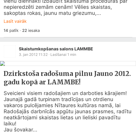
vienu diennakti izbaudīt skaistuma procedūras par 
nepieredzēti zemām cenām! Vēlies skaistas, 
sakoptas rokas, jaunu matu griezumu,...
Lasīt vairāk
14
patīk
·
22
iesaka
Skaistumkopšanas salons LAMMBE
3. jan 2012 11:32
· Lasīšanai
1
min
Dzirkstoša radošuma pilnu Jauno 2012.
gadu kopā ar LAMMBE!
Sveicieni visiem radošajiem un darboties kārajiem! 
Jaunajā gadā turpinam tradīcijas un otrdienu 
vakaros pulcējamies Nītaures kultūras namā, lai 
Radošajās darbnīcās apgūtu jaunas prasmes, radītu 
neatkārtojami skaistas lietas un lieliski pavadītu 
laiku!

Jau šovakar...