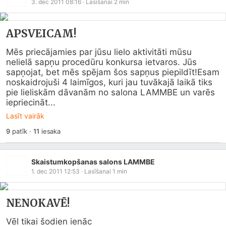
3. dec 2011 08:16
· Lasīšanai
2
min
APSVEICAM!
Mēs priecājamies par jūsu lielo aktivitāti mūsu 
nelielā sapņu procedūru konkursa ietvaros. Jūs 
sapņojat, bet mēs spējam šos sapņus piepildīt!Esam 
noskaidrojuši 4 laimīgos, kuri jau tuvākajā laikā tiks 
pie lieliskām dāvanām no salona LAMMBE un varēs 
iepriecināt...
Lasīt vairāk
9
patīk
·
11
iesaka
Skaistumkopšanas salons LAMMBE
1. dec 2011 12:53
· Lasīšanai
1
min
NENOKAVĒ!
Vēl tikai šodien ienāc 