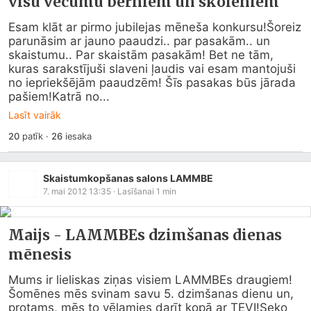
visu vecumu bērniem un skolēniem
Esam klāt ar pirmo jubilejas mēneša konkursu!Šoreiz 
parunāsim ar jauno paaudzi.. par pasakām.. un 
skaistumu.. Par skaistām pasakām! Bet ne tām, 
kuras sarakstījuši slaveni ļaudis vai esam mantojuši 
no iepriekšējām paaudzēm! Šīs pasakas būs jārada 
pašiem!Katrā no...
Lasīt vairāk
20
patīk
·
26
iesaka
Skaistumkopšanas salons LAMMBE
7. mai 2012 13:35
· Lasīšanai
1
min
Maijs - LAMMBEs dzimšanas dienas
mēnesis
Mums ir lieliskas ziņas visiem LAMMBEs draugiem!
Šomēnes mēs svinam savu 5. dzimšanas dienu un, 
protams, mēs to vēlamies darīt kopā ar TEVI!Seko 