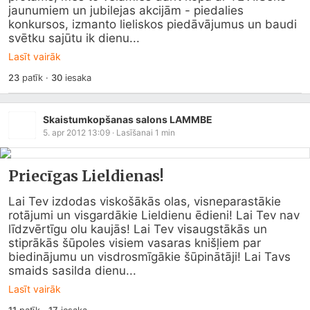
jaunumiem un jubilejas akcijām - piedalies 
konkursos, izmanto lieliskos piedāvājumus un baudi 
svētku sajūtu ik dienu...
Lasīt vairāk
23
patīk
·
30
iesaka
Skaistumkopšanas salons LAMMBE
5. apr 2012 13:09
· Lasīšanai
1
min
Priecīgas Lieldienas!
Lai Tev izdodas viskošākās olas, visneparastākie 
rotājumi un visgardākie Lieldienu ēdieni! Lai Tev nav 
līdzvērtīgu olu kaujās! Lai Tev visaugstākās un 
stiprākās šūpoles visiem vasaras knišļiem par 
biedinājumu un visdrosmīgākie šūpinātāji! Lai Tavs 
smaids sasilda dienu...
Lasīt vairāk