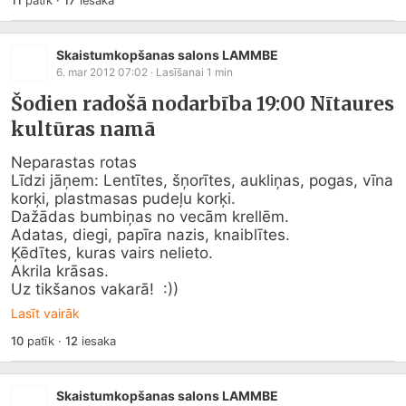
11
patīk
·
17
iesaka
Skaistumkopšanas salons LAMMBE
6. mar 2012 07:02
· Lasīšanai
1
min
Šodien radošā nodarbība 19:00 Nītaures
kultūras namā
Neparastas rotas 

Līdzi jāņem: Lentītes, šņorītes, aukliņas, pogas, vīna 
korķi, plastmasas pudeļu korķi.  

Dažādas bumbiņas no vecām krellēm. 

Adatas, diegi, papīra nazis, knaiblītes. 

Ķēdītes, kuras vairs nelieto.  

Akrila krāsas. 

Uz tikšanos vakarā!  :))
Lasīt vairāk
10
patīk
·
12
iesaka
Skaistumkopšanas salons LAMMBE