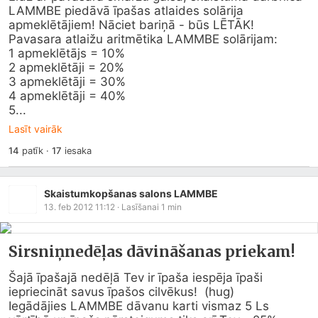
LAMMBE piedāvā īpašas atlaides solārija 
apmeklētājiem! Nāciet bariņā - būs LĒTĀK! 

Pavasara atlaižu aritmētika LAMMBE solārijam:

1 apmeklētājs = 10%

2 apmeklētāji = 20%

3 apmeklētāji = 30%

4 apmeklētāji = 40%

5...
Lasīt vairāk
14
patīk
·
17
iesaka
Skaistumkopšanas salons LAMMBE
13. feb 2012 11:12
· Lasīšanai
1
min
Sirsniņnedēļas dāvināšanas priekam!
Šajā īpašajā nedēļā Tev ir īpaša iespēja īpaši 
iepriecināt savus īpašos cilvēkus!  (hug) 

Iegādājies LAMMBE dāvanu karti vismaz 5 Ls 