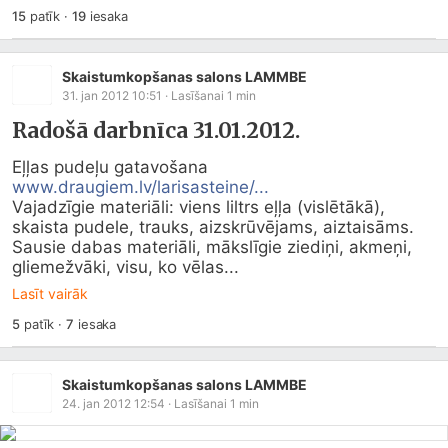
15
patīk
·
19
iesaka
Skaistumkopšanas salons LAMMBE
31. jan 2012 10:51
· Lasīšanai
1
min
Radošā darbnīca 31.01.2012.
www.draugiem.lv/larisasteine/...
Vajadzīgie materiāli: viens liltrs eļļa (vislētākā), 
skaista pudele, trauks, aizskrūvējams, aiztaisāms. 
Sausie dabas materiāli, mākslīgie ziediņi, akmeņi, 
gliemežvāki, visu, ko vēlas...
Lasīt vairāk
5
patīk
·
7
iesaka
Skaistumkopšanas salons LAMMBE
24. jan 2012 12:54
· Lasīšanai
1
min