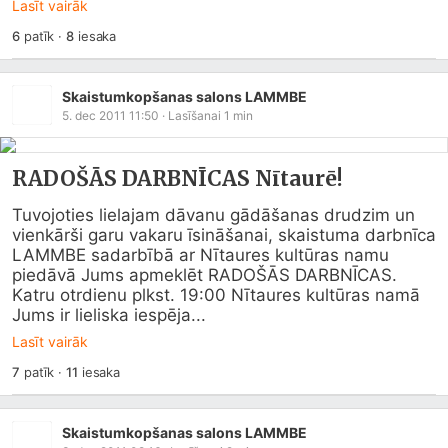
Lasīt vairāk
6
patīk
·
8
iesaka
Skaistumkopšanas salons LAMMBE
5. dec 2011 11:50
· Lasīšanai
1
min
RADOŠĀS DARBNĪCAS Nītaurē!
Tuvojoties lielajam dāvanu gādāšanas drudzim un 
vienkārši garu vakaru īsināšanai, skaistuma darbnīca 
LAMMBE sadarbībā ar Nītaures kultūras namu 
piedāvā Jums apmeklēt RADOŠĀS DARBNĪCAS.

Katru otrdienu plkst. 19:00 Nītaures kultūras namā 
Jums ir lieliska iespēja...
Lasīt vairāk
7
patīk
·
11
iesaka
Skaistumkopšanas salons LAMMBE