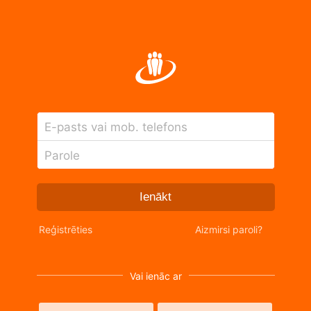
E-pasts vai mob. telefons
Parole
Ienākt
Reģistrēties
Aizmirsi paroli?
Vai ienāc ar