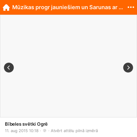
Mūzikas progr jauniešiem un Sarunas ar mācītājiem
Bībeles svētki Ogrē
11. aug 2015 10:18 · 
 · 
Atvērt attēlu pilnā izmērā