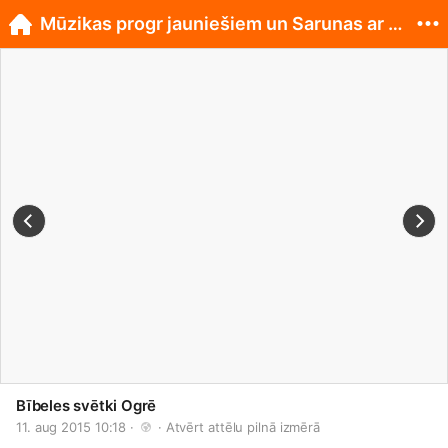
Mūzikas progr jauniešiem un Sarunas ar mācītājiem
Bībeles svētki Ogrē
11. aug 2015 10:18 · 
 · 
Atvērt attēlu pilnā izmērā