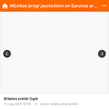
Mūzikas progr jauniešiem un Sarunas ar mācītājiem
Bībeles svētki Ogrē
11. aug 2015 10:18 · 
 · 
Atvērt attēlu pilnā izmērā