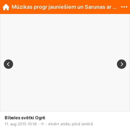
Mūzikas progr jauniešiem un Sarunas ar mācītājiem
Bībeles svētki Ogrē
11. aug 2015 10:18 · 
 · 
Atvērt attēlu pilnā izmērā