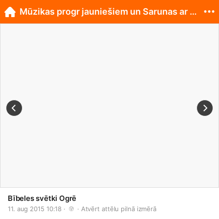
Mūzikas progr jauniešiem un Sarunas ar mācītājiem
Bībeles svētki Ogrē
11. aug 2015 10:18 · 
 · 
Atvērt attēlu pilnā izmērā