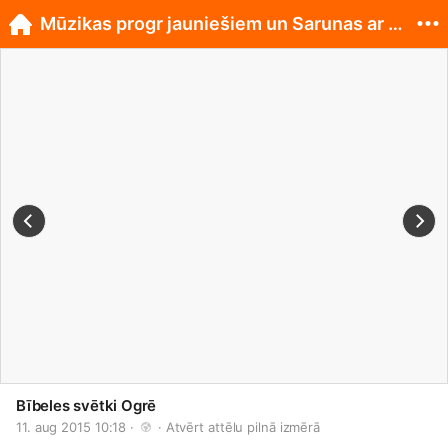
Mūzikas progr jauniešiem un Sarunas ar mācītājiem
Bībeles svētki Ogrē
11. aug 2015 10:18 · 
 · 
Atvērt attēlu pilnā izmērā