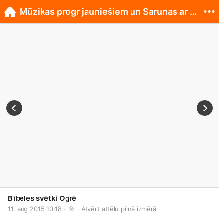
Mūzikas progr jauniešiem un Sarunas ar mācītājiem
Bībeles svētki Ogrē
11. aug 2015 10:18 · 
 · 
Atvērt attēlu pilnā izmērā