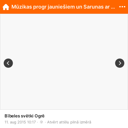
Mūzikas progr jauniešiem un Sarunas ar mācītājiem
Bībeles svētki Ogrē
11. aug 2015 10:17 · 
 · 
Atvērt attēlu pilnā izmērā