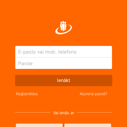
E-pasts vai mob. telefons
Parole
Ienākt
Reģistrēties
Aizmirsi paroli?
Vai ienāc ar