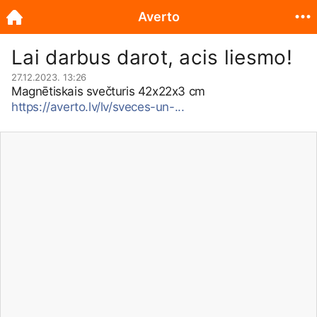
Averto
Lai darbus darot, acis liesmo!
27.12.2023. 13:26
Magnētiskais svečturis 42x22x3 cm
https://averto.lv/lv/sveces-un-...