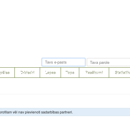
pēles
D-biedri
Lapas
Tops
Pasākumi
Statistik
rofilam vēl nav pievienoti sadarbības partneri.