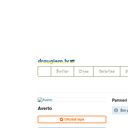
Pāriet
uz
saturu
Šodien
Ziņas
Galerijas
S
Partneri
Averto
Šim p
Oficiālā lapa