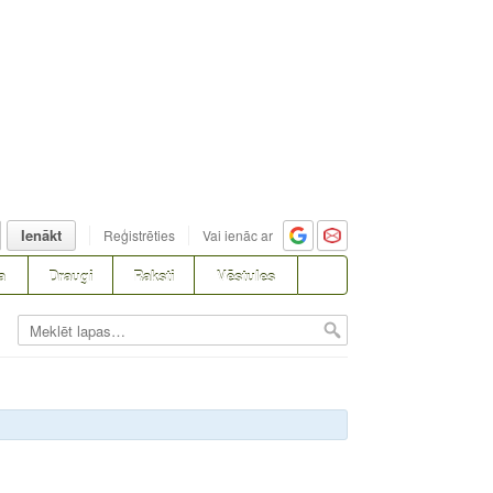
Ienākt
Reģistrēties
Vai ienāc ar
a
Draugi
Raksti
Vēstules