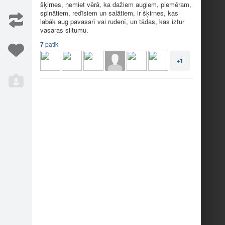
šķirnes, ņemiet vērā, ka dažiem augiem, piemēram,
spinātiem, redīsiem un salātiem, ir šķirnes, kas
labāk aug pavasarī vai rudenī, un tādas, kas iztur
vasaras siltumu.
7
patīk
+1
Iesaka
4