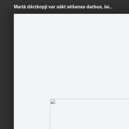
Martā dārzkopji var sākt sēšanas darbus, lai...
Pāriet
uz
saturu
Šodien
Ziņas
Galerijas
S
Averto
Oficiālā lapa
Martā dā
Tomātus 
Sekot
mēneši. 
iesēt šo