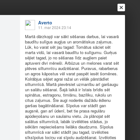
Averto
11. mar 2024 23:14
Martā dārzkopji var sākt sēšanas darbus, lai vasarā
baudītu sulīgus augļus un aromātiskus zaļumus.
Lūk, ko varat sēt jau tagad: Tomātus sāciet sēt
marta vidū, lai vasarā baudītu to sulīgumu. Gurķus
sējiet tagad, jo no sēšanas līdz augļiem paiet
aptuveni divi mēneši. Arbūzus un melones varat sēt
Ienākt
Reģistrēties
Vai ienāc ar
plēves siltumnīcu audzēšanai. Puravus, rabarberus
un agros kāpostus vēl varat paspēt iesēt šomēnes.
a
Draugi
Raksti
Vēstules
Kolrābjus sējiet agrai ražai un vēlāk pārstādīet
siltumnīcā. Martā pievērsiet uzmanību arī garšaugu
un salātu sēšanai. Šajā laikā ir īstais brīdis sēt
spinātus, estragonu, timiānu, baziliku, rukolu un
as darbus, lai...
citus zaļumus. Šie augi noderēs dažādu ēdienu
garšas bagātināšanai. Sīpolus var stādīt gan
augsnē, gan arī ūdenī, bet tie prasa regulāru
apūdeņošanu un saulainu vietu. Ja plānojat sēt
aromātiskus zaļumus. Lūk, ko varat sēt jau tagad:
salātus siltumnīcā, labāk izvēlēties stādus, jo
ad, jo no sēšanas līdz augļiem paiet aptuveni divi
sēklām nepieciešams lielāks daudzums. Sīpolus
rabarberus un agros kāpostus vēl varat paspēt
siltumnīcā var sākt stādīt jau tagad, izvēloties
sīksīpolus lociņu vai sīpolu audzēšanai. Izvēloties