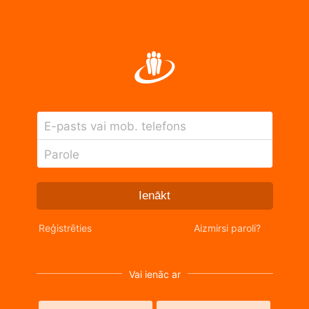
E-pasts vai mob. telefons
Parole
Ienākt
Reģistrēties
Aizmirsi paroli?
Vai ienāc ar