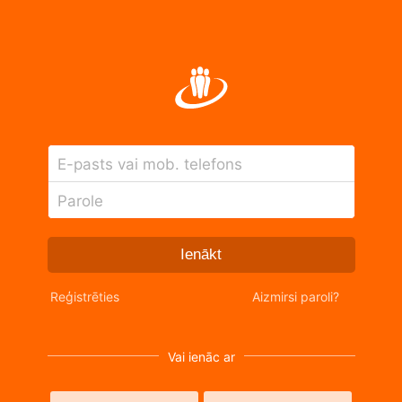
E-pasts vai mob. telefons
Parole
Ienākt
Reģistrēties
Aizmirsi paroli?
Vai ienāc ar