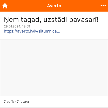
Averto
Ņem tagad, uzstādi pavasarī!
29.01.2024. 19:09
https://averto.lv/lv/siltumnica...
7
patīk
·
7
iesaka