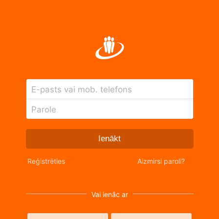
E-pasts vai mob. telefons
Parole
Ienākt
Reģistrēties
Aizmirsi paroli?
Vai ienāc ar