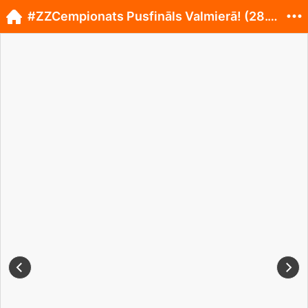
#ZZCempionats Pusfināls Valmierā! (28.04.)