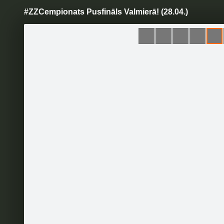
#ZZCempionats Pusfināls Valmierā! (28.04.)
Pāriet
uz
saturu
Šodien
Ziņas
Galerijas
S
Zelta Zivtiņa
Oficiālā lapa