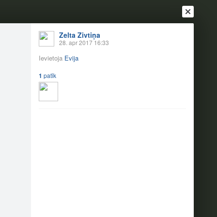
Zelta Zivtiņa
28. apr 2017 16:33
Ievietoja
Evija
1
patīk
Ienākt
Reģistrēties
Vai ienāc ar
a
Draugi
Raksti
Vēstules
mierā! (28.04.)
3