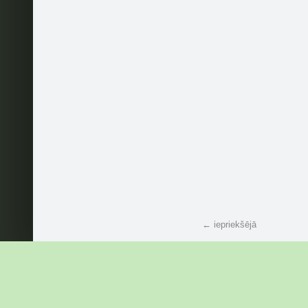
← iepriekšējā