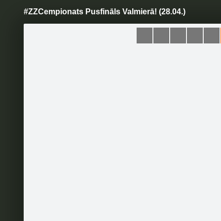
#ZZCempionats Pusfināls Valmierā! (28.04.)
Pāriet
uz
saturu
Šodien
Ziņas
Galerijas
S
Zelta Zivtiņa
Oficiālā lapa