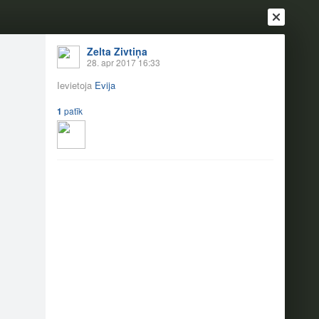
Zelta Zivtiņa
28. apr 2017 16:33
Ievietoja
Evija
1
patīk
Ienākt
Reģistrēties
Vai ienāc ar
a
Draugi
Raksti
Vēstules
mierā! (28.04.)
3