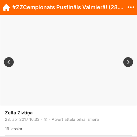
#ZZCempionats Pusfināls Valmierā! (28.04.)
Zelta Zivtiņa
28. apr 2017 16:33 · 
 · 
Atvērt attēlu pilnā izmērā
19
iesaka