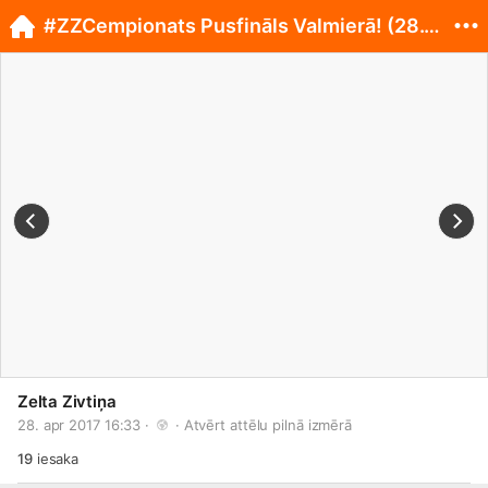
#ZZCempionats Pusfināls Valmierā! (28.04.)
Zelta Zivtiņa
28. apr 2017 16:33 · 
 · 
Atvērt attēlu pilnā izmērā
19
iesaka