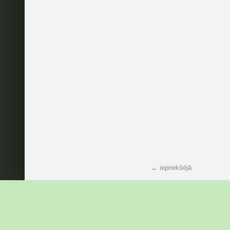
← iepriekšējā