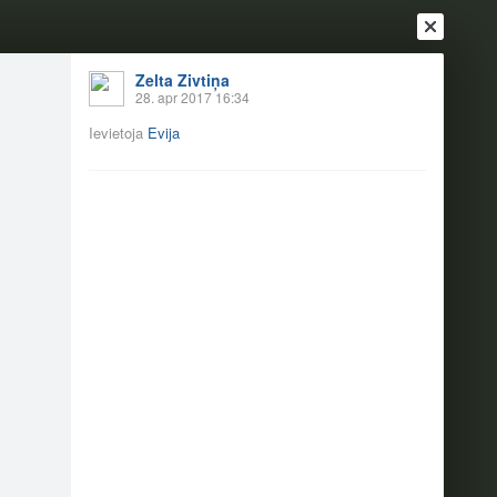
Zelta Zivtiņa
28. apr 2017 16:34
Ievietoja
Evija
Ienākt
Reģistrēties
Vai ienāc ar
a
Draugi
Raksti
Vēstules
mierā! (28.04.)
3