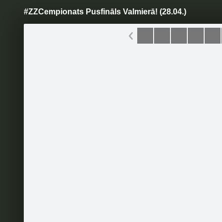
#ZZCempionats Pusfināls Valmierā! (28.04.)
Pāriet
uz
saturu
Šodien
Ziņas
Galerijas
S
Zelta Zivtiņa
Oficiālā lapa