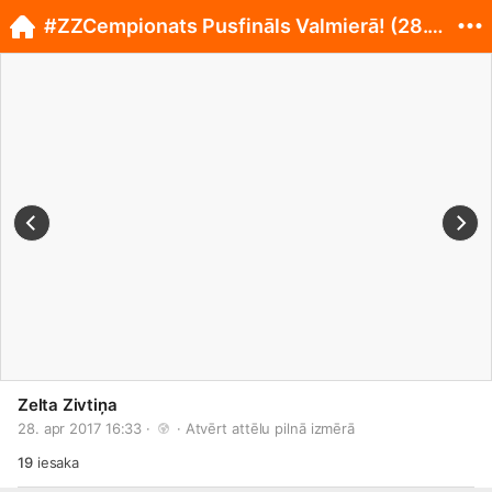
#ZZCempionats Pusfināls Valmierā! (28.04.)
Zelta Zivtiņa
28. apr 2017 16:33 · 
 · 
Atvērt attēlu pilnā izmērā
19
iesaka