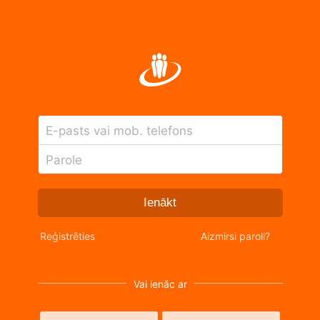
E-pasts vai mob. telefons
Parole
Ienākt
Reģistrēties
Aizmirsi paroli?
Vai ienāc ar