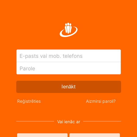
E-pasts vai mob. telefons
Parole
Ienākt
Reģistrēties
Aizmirsi paroli?
Vai ienāc ar