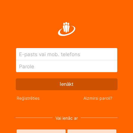
E-pasts vai mob. telefons
Parole
Ienākt
Reģistrēties
Aizmirsi paroli?
Vai ienāc ar