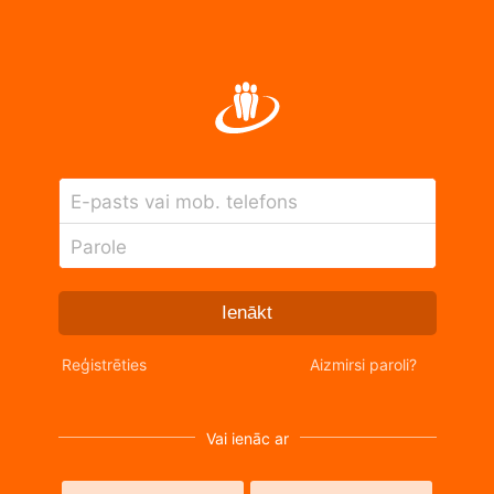
E-pasts vai mob. telefons
Parole
Ienākt
Reģistrēties
Aizmirsi paroli?
Vai ienāc ar