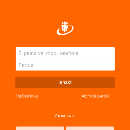
E-pasts vai mob. telefons
Parole
Ienākt
Reģistrēties
Aizmirsi paroli?
Vai ienāc ar