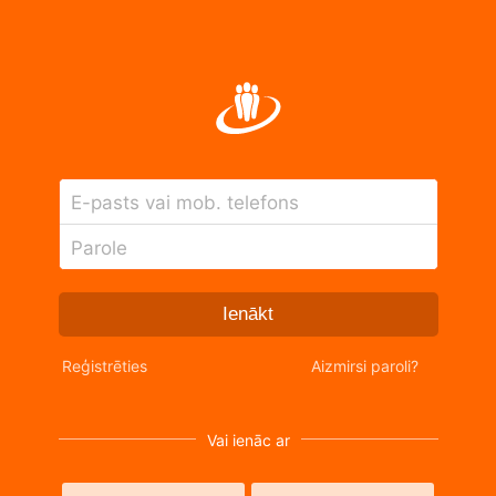
E-pasts vai mob. telefons
Parole
Ienākt
Reģistrēties
Aizmirsi paroli?
Vai ienāc ar