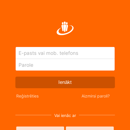
E-pasts vai mob. telefons
Parole
Ienākt
Reģistrēties
Aizmirsi paroli?
Vai ienāc ar