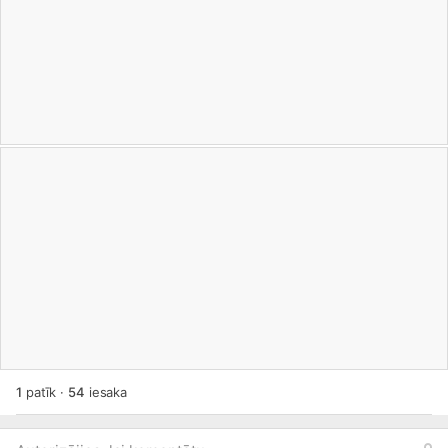
1
patīk
·
54
iesaka